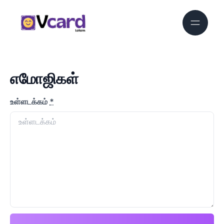
எமோஜிகள்
உள்ளடக்கம்
*