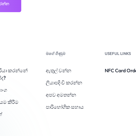
කරන්න
මගේ ගිණුම
USEFUL LINKS
රියා කරන්නේ
ඇතුල් වන්න
NFC Card Ord
ද?
ලියාපදිංචි කරන්න
ාංග
අපව අමතන්න
ියම කිරීම
පාරිභෝගික සහාය
්