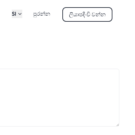
SI
පුරන්න
ලියාපදිංචි වන්න