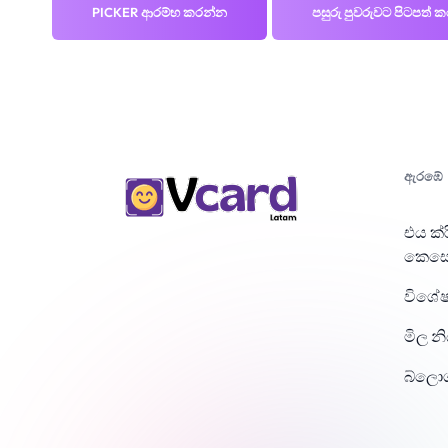
PICKER ආරම්භ කරන්න
පසුරු පුවරුවට පිටපත් 
ඇරඹේ
එය ක්
කෙසේ
විශේෂ
මිල න
බ්ලොග