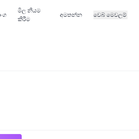
මිල නියම
ාංග
අමතන්න
වෙබ් මෙවලම්
කිරීම