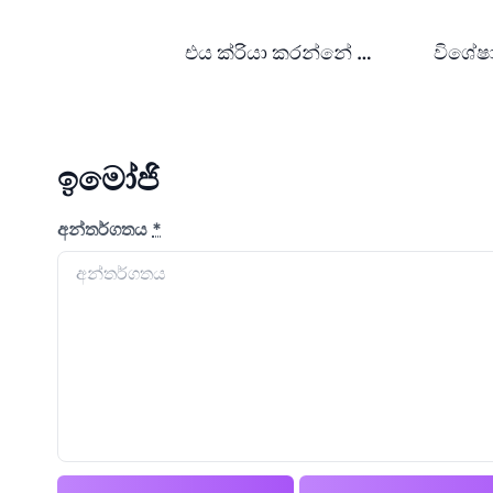
එය ක්රියා කරන්නේ කෙසේද?
විශේෂ
ඉමෝජි
අන්තර්ගතය
*