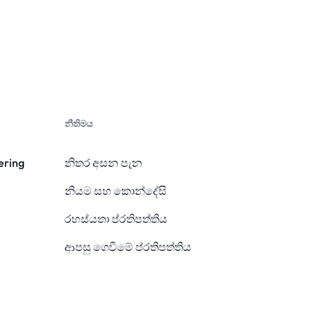
නීතිමය
ering
නිතර අසන පැන
නියම සහ කොන්දේසි
රහස්යතා ප්රතිපත්තිය
ආපසු ගෙවීමේ ප්රතිපත්තිය