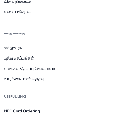
விலை நிர்ணயம்
வலைப்பதிவுகள்
எனது கணக்கு
உள்நுழைக
பதிவு செய்யுங்கள்
எங்களை தொடர்பு கொள்ளவும்
வாடிக்கையாளர் ஆதரவு
USEFUL LINKS
NFC Card Ordering