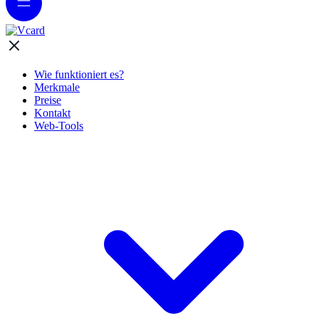
MALAY
PORTUGUESE
POLISH
ROMANIAN
RUSSIAN
SPANISH
Wie funktioniert es?
SINHALA
Merkmale
SWEDISH
Preise
TAMIL
Kontakt
THAI
Web-Tools
TURKISH
URDU
VIETNAMESE
CROATIAN
BRAZILIAN PORTUGUESE
MALAYALAM