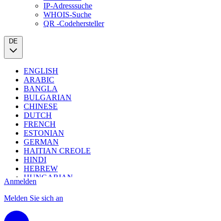
IP-Adresssuche
WHOIS-Suche
QR -Codehersteller
DE
ENGLISH
ARABIC
BANGLA
BULGARIAN
CHINESE
DUTCH
FRENCH
ESTONIAN
GERMAN
HAITIAN CREOLE
HINDI
HEBREW
HUNGARIAN
Anmelden
INDONESIAN
ITALIAN
Melden Sie sich an
JAPANESE
LITHUANIAN