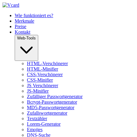
Wie funktioniert es?
Merkmale
Preise
Kontakt
Web-Tools
HTML-Verschönerer
HTML-Minifier
CSS-Verschönerer
CSS-Minifier
JS Verschönerer
JS-Minifier
Zufälliger Passwortgenerator
Bcrypt-Passwortgenerator
MD5-Passwortgenerator
Zufallswortgenerator
Textzähler
Lorem-Generator
Emojies
DNS-Suche