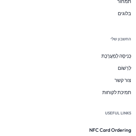
תמחור
בלוגים
החשבון שלי
כְּנִיסָה לַמַעֲרֶכֶת
לִרְשׁוֹם
צור קשר
תמיכת לקוחות
USEFUL LINKS
NFC Card Ordering