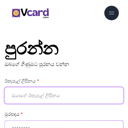
පුරන්න
ඔබගේ ගිණුමට පුරනය වන්න
ඊතැපැල් ලිපිනය
*
මුරපදය
*