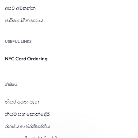
අපව අමතන්න
පාරිභෝගික සහාය
USEFUL LINKS
NFC Card Ordering
නීතිමය
නිතර අසන පැන
නියම සහ කොන්දේසි
රහස්යතා ප්රතිපත්තිය