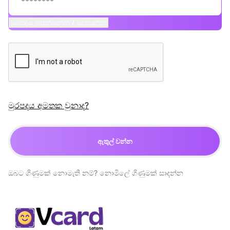
මුරපදය පෙන්වන්න / සඟවන්න
මුරපදය අමතක වුනාද?
ඇතුල් වන්න
ඔබට ගිණුමක් නොමැති නම්?
නොමිලේ ගිණුමක් සාදන්න