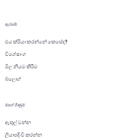
ඇරඹේ
එය ක්රියා කරන්නේ කෙසේද?
විශේෂාංග
මිල නියම කිරීම
බ්ලොග්
මගේ ගිණුම
ඇතුල් වන්න
ලියාපදිංචි කරන්න