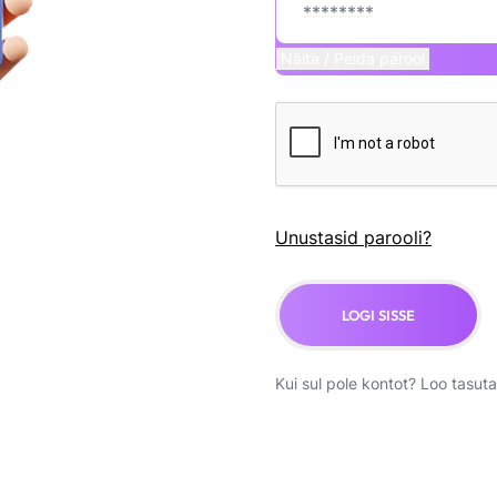
Näita / Peida parool
Unustasid parooli?
LOGI SISSE
Kui sul pole kontot?
Loo tasuta