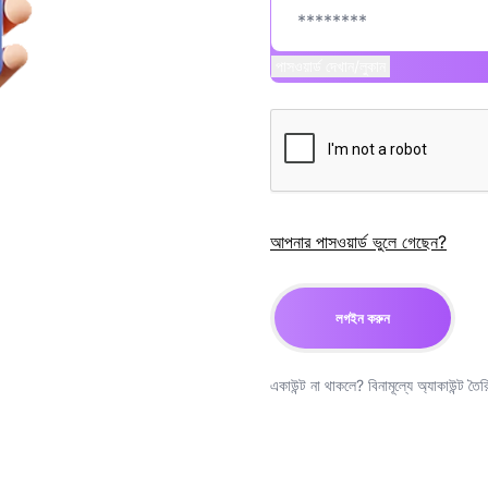
পাসওয়ার্ড দেখান/লুকান
আপনার পাসওয়ার্ড ভুলে গেছেন?
লগইন করুন
একাউন্ট না থাকলে?
বিনামূল্যে অ্যাকাউন্ট তৈ